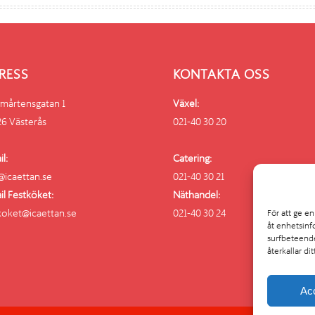
RESS
KONTAKTA OSS
mårtensgatan 1
Växel:
26 Västerås
021-40 30 20
l:
Catering:
@icaettan.se
021-40 30 21
il Festköket:
Näthandel:
koket@icaettan.se
021-40 30 24
För att ge e
åt enhetsinf
surfbeteende
återkallar di
Ac