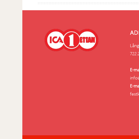
AD
Lång
722 
E-mai
info
E-ma
fest