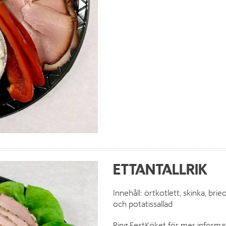
ETTANTALLRIK
Innehåll: örtkotlett, skinka, bri
och potatissallad
Ring FestKöket för mer informat