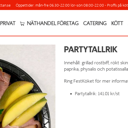
ttan.se
Öppettider: mån-fre 06:30-22:00 lör-sön 08:00-22:00 - Proffs på köt
PRIVAT
NÄTHANDEL FÖRETAG
CATERING
KÖTT
PARTYTALLRIK
Innehåll: grillad rostbiff, rökt 
paprika, physalis och potatissall
Ring FestKöket för mer informat
Partytallrik: 141.01 kr/st