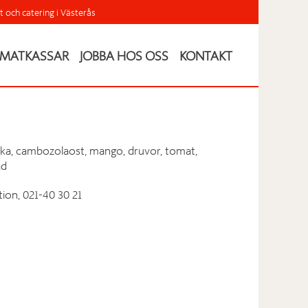
t och catering i Västerås
MATKASSAR
JOBBA HOS OSS
KONTAKT
skinka, cambozolaost, mango, druvor, tomat,
ad
ion, 021-40 30 21