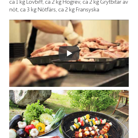
ca 1 kg Lövbiff, ca 2 kg Högrev, ca 2 kg Grytbitar av
nöt, ca 3 kg Nötfärs, ca 2 kg Fransyska