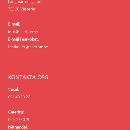
Långmårtensgatan 1
722 26 Västerås
E-mail:
info@icaettan.se
E-mail Festköket:
festkoket@icaettan.se
KONTAKTA OSS
Växel:
021-40 30 20
Catering:
021-40 30 21
Näthandel: