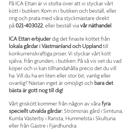
På ICA Ettan är vi stolta över att vi styckar vårt
kött i butiken. Kom in i butiken och beställ, eller
ring och prata med våra styckmästare direkt
på
021-403022
, eller beställ via
vår näthandel
.
ICA Ettan
erbjuder
dig det finaste köttet från
lokala gårdar i Västmanland och Uppland
till
konkurrenskraftiga priser. Vi styckar vårt kött
själva, från grunden, i butiken. På så vis vet du vad
köper och vi kan tillhandahålla precis det du vill
ha. Vill du ha en liten eller stor bit, vanlig eller
ovanlig? Nästan inget är omöjligt och
bara det
bästa är gott nog till dig!
Vårt griskött kommer från någon av våra
fyra
speciellt utvalda gårdar:
Strömsnäs gård i Simtuna,
Kumla Västerby i Ransta, Hummelsta i Skultuna
eller från Gästre i Fjärdhundra.